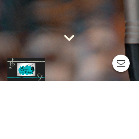
NEEM VRIJBLIJVEND CONTACT OP!
Heb je vragen of wil je een afspraak
maken?
Vul dan onderstaand contactformulier in
en ik neem zo snel mogelijk contact met
je op!